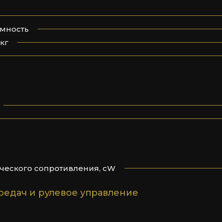
мность
кг
еского сопротивления, cW
редач и рулевое управление