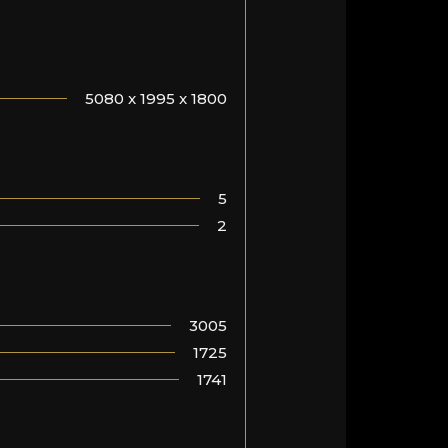
5080 x 1995 x 1800
5
2
3005
1725
1741