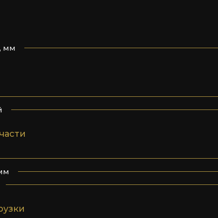
, мм
й
части
мм
рузки