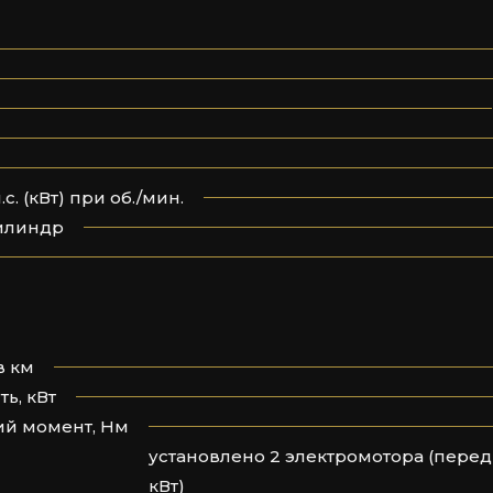
. (кВт) при об./мин.
цилиндр
в км
ь, кВт
ий момент, Нм
установлено 2 электромотора (передн
кВт)