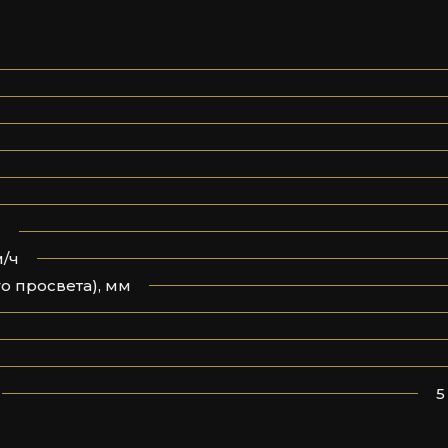
с
м/ч
о просвета), мм
5