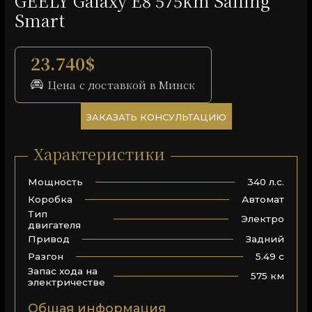
GEELY Galaxy E8 575km Sailing
Smart
23.740$
Цена с доставкой в Минск
ЗАКАЗАТЬ КОНСУЛЬТАЦИЮ
Характеристики
340 л.с.
Мощность
Автомат
Коробка
Тип
Электро
двигателя
Задний
Привод
5.49 с
Разгон
Запас хода на
575 км
электричестве
Общая информация